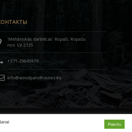
КОНТАКТЫ
'Mehāniskās darbnīcas' Ropaži, Ropažu
nov. LV-2135
+371-29645979
info@woodpanelhouses.eu
ošanai
Piekrītu