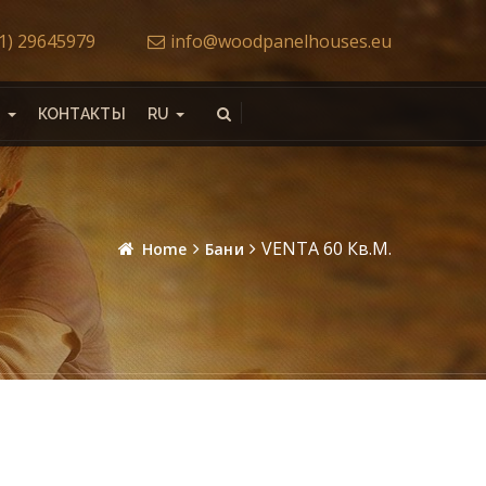
71) 29645979
info@woodpanelhouses.eu
Ы
КОНТАКТЫ
RU
VENTA 60 Кв.м.
Home
Бани