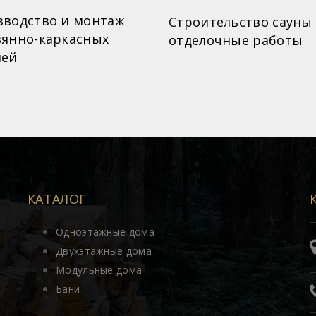
зводство и монтаж
Строительство сауны
вянно-каркасных
отделочные работы
лей
КАТАЛОГ
Одноэтажные дома
Двухэтажные дома
Модульные дома
Бани