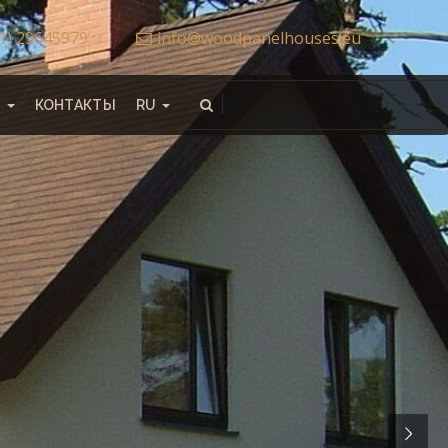
71) 29645979
info@woodpanelhouses.eu
Ы
КОНТАКТЫ
RU