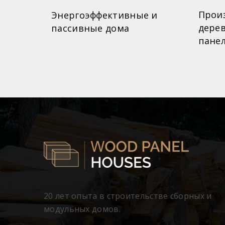
Прои
Энергоэффективные и
инов
дере
пассивные дома
пане
20 лет опыта в строительстве сборных и
модульных домов.