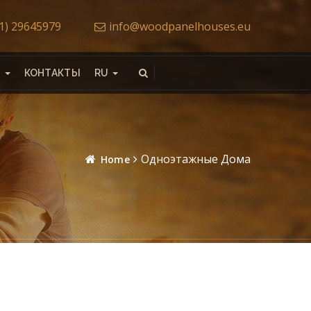
71) 29645979
info@woodpanelhouses.eu
Ы
КОНТАКТЫ
RU
Одноэтажные Дома
Home