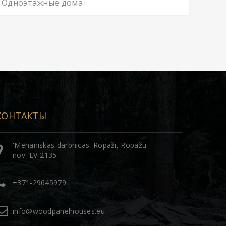
Одноэтажные дома
КОНТАКТЫ
'Mehāniskās darbnīcas' Ropaži, Ropažu
nov. LV-2135
+371-29645979
info@woodpanelhouses.eu